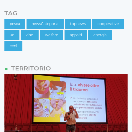
TAG
pesca
newsCategoria
topnews
cooperative
ue
vino
welfare
appalti
energia
ccnl
TERRITORIO