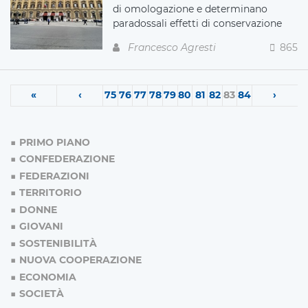
di omologazione e determinano
paradossali effetti di conservazione
Francesco Agresti
865
«
‹
75
76
77
78
79
80
81
82
83
84
›
PRIMO PIANO
CONFEDERAZIONE
FEDERAZIONI
TERRITORIO
DONNE
GIOVANI
SOSTENIBILITÀ
NUOVA COOPERAZIONE
ECONOMIA
SOCIETÀ