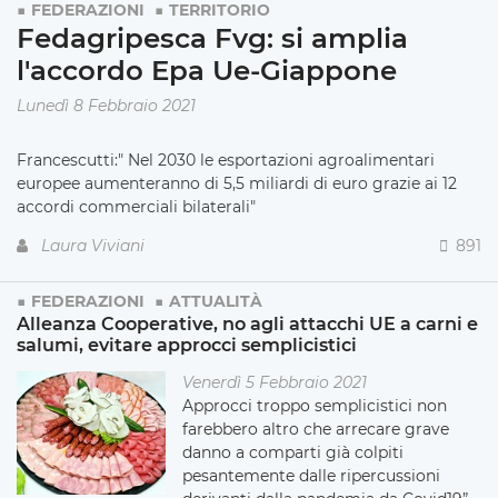
FEDERAZIONI
TERRITORIO
Fedagripesca Fvg: si amplia
l'accordo Epa Ue-Giappone
Lunedì 8 Febbraio 2021
Francescutti:"
Nel 2030 le esportazioni agroalimentari
europee aumenteranno di 5,5 miliardi di euro grazie ai 12
accordi commerciali bilaterali"
Laura Viviani
891
FEDERAZIONI
ATTUALITÀ
Alleanza Cooperative, no agli attacchi UE a carni e
salumi, evitare approcci semplicistici
Venerdì 5 Febbraio 2021
Approcci troppo semplicistici non
farebbero altro che arrecare grave
danno a comparti già colpiti
pesantemente dalle ripercussioni