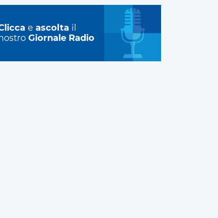
Clicca
e
ascolta
il
nostro
Giornale Radio