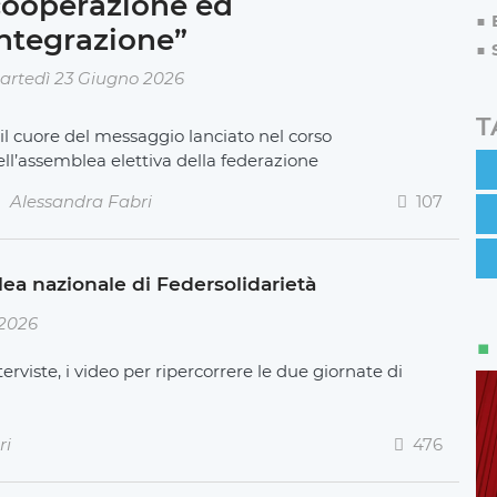
cooperazione ed
ntegrazione”
artedì 23 Giugno 2026
T
 il cuore del messaggio lanciato nel corso
ell’assemblea elettiva della federazione
Alessandra Fabri
107
mblea nazionale di Federsolidarietà
 2026
nterviste, i video per ripercorrere le due giornate di
ri
476