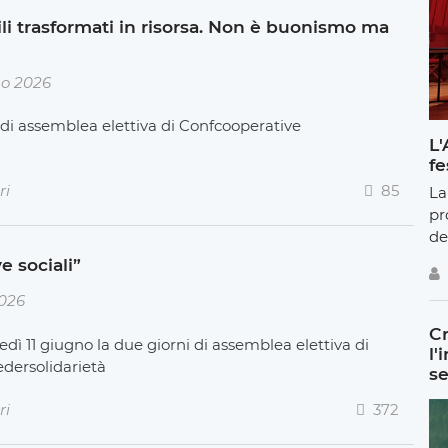
ili trasformati in risorsa. Non è buonismo ma
no 2026
i di assemblea elettiva di Confcooperative
L'
fe
ri
85
La
pr
de
e sociali”
2026
Cr
edì 11 giugno la due giorni di assemblea elettiva di
l'
edersolidarietà
se
ri
372