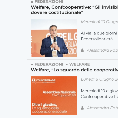
FEDERAZIONI
Welfare, Confcooperative: “Gli invisib
dovere costituzionale”
Mercoledì 10 Giug
Al via la due giorn
Federsolidarietà
Alessandra Fab
FEDERAZIONI
WELFARE
Welfare, “Lo sguardo delle cooperativ
Lunedì 8 Giugno 
Mercoledì 10 e giov
Confcooperative F
Alessandra Fab