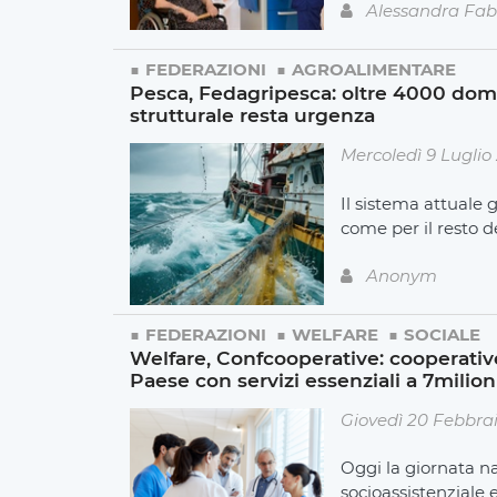
Alessandra Fab
FEDERAZIONI
AGROALIMENTARE
Pesca, Fedagripesca: oltre 4000 do
strutturale resta urgenza
Mercoledì 9 Luglio
Il sistema attuale 
come per il resto de
Anonym
FEDERAZIONI
WELFARE
SOCIALE
Welfare, Confcooperative: cooperative 
Paese con servizi essenziali a 7milion
Giovedì 20 Febbra
Oggi la giornata na
socioassistenziale 