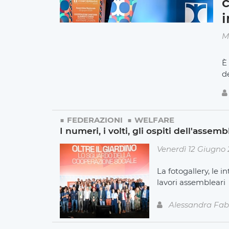
i
M
È
d
FEDERAZIONI
WELFARE
I numeri, i volti, gli ospiti dell'asse
Venerdì 12 Giugno
La fotogallery, le i
lavori assembleari
Alessandra Fab