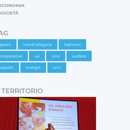
ECONOMIA
SOCIETÀ
AG
pesca
newsCategoria
topnews
cooperative
ue
vino
welfare
appalti
energia
ccnl
TERRITORIO