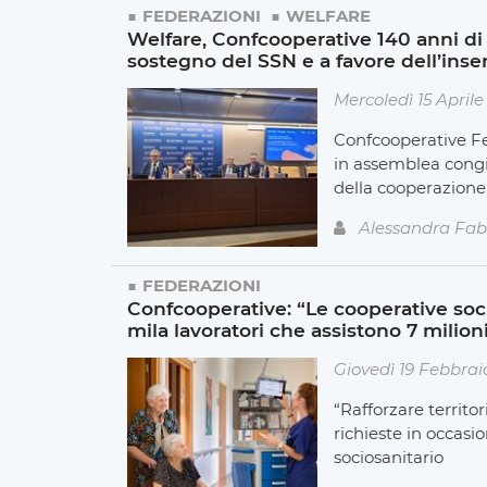
FEDERAZIONI
WELFARE
Welfare, Confcooperative 140 anni di 
sostegno del SSN e a favore dell’inse
Mercoledì 15 April
Confcooperative Fe
in assemblea congiu
della cooperazion
Alessandra Fab
FEDERAZIONI
Confcooperative: “Le cooperative soci
mila lavoratori che assistono 7 milion
Giovedì 19 Febbrai
“Rafforzare territor
richieste in occasi
sociosanitario