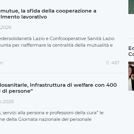
mutue, la sfida della cooperazione a
rimento lavorativo
e 2026
dersolidarietà Lazio e Confcooperative Sanità Lazio
nta per riaffermare la centralità della mutualità e
Ec
e
C
ri
457
osanitarie, infrastruttura di welfare con 400
i di persone”
o 2026
i, servizi alla persona e professioni della cura” le
one della Giornata nazionale del personale