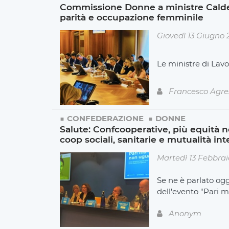
Commissione Donne a ministre Calde
parità e occupazione femminile
Giovedì 13 Giugno
Le ministre di Lavo
Francesco Agre
CONFEDERAZIONE
DONNE
Salute: Confcooperative, più equità n
coop sociali, sanitarie e mutualità int
Martedì 13 Febbra
Se ne è parlato ogg
dell'evento "Pari 
Anonym