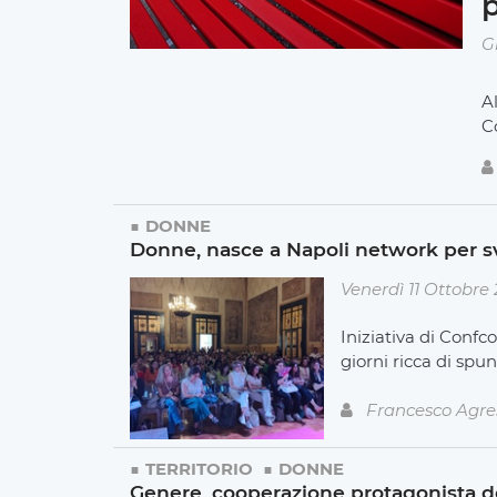
G
A
C
DONNE
Donne, nasce a Napoli network per s
Venerdì 11 Ottobre
Iniziativa di Conf
giorni ricca di spun
Francesco Agre
TERRITORIO
DONNE
Genere, cooperazione protagonista d