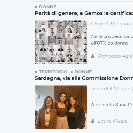
DONNE
Parità di genere, a Gemos la certific
Giovedì 11 Gennaio
Nella cooperativa d
all'87% da donne
Francesco Agre
TERRITORIO
DONNE
Sardegna, via alla Commissione Don
Venerdì 8 Maggio 
A guidarla Katia D
Laura Viviani