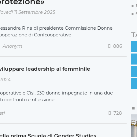
protezione»
iovedì 11 Settembre 2025
lessandra Rinaldi presidente Commissione Donne
T
ooperazione di Confcooperative
Anonym
886
viluppare leadership al femminile
 2024
cooperative e Cisl, 330 donne impegnate in una due
ti confronto e riflessione
sti
728
ella prima Scuola di Gender Studies