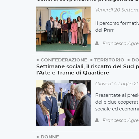
Venerdì 20 Settem
Il percorso formativ
del Pnrr
Francesco Agre
CONFEDERAZIONE
TERRITORIO
DO
Settimane sociali, il riscatto del Sud 
l'Arte e Trame di Quartiere
Giovedì 4 Luglio 2
Presentate al presi
delle due cooperati
sociale ed economic
Francesco Agre
DONNE