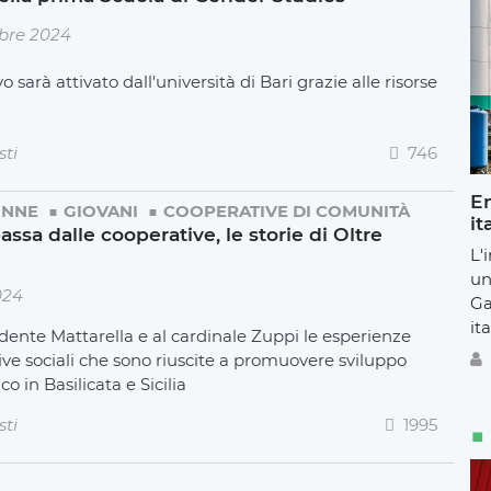
bre 2024
o sarà attivato dall'università di Bari grazie alle risorse
sti
746
En
NNE
GIOVANI
COOPERATIVE DI COMUNITÀ
it
passa dalle cooperative, le storie di Oltre
L'
un
024
Ga
ita
dente Mattarella e al cardinale Zuppi le esperienze
ve sociali che sono riuscite a promuovere sviluppo
o in Basilicata e Sicilia
sti
1995