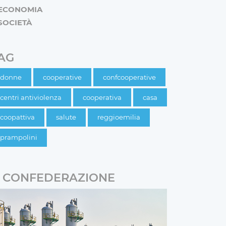
ECONOMIA
SOCIETÀ
AG
donne
cooperative
confcooperative
centri antiviolenza
cooperativa
casa
coopattiva
salute
reggioemilia
prampolini
CONFEDERAZIONE