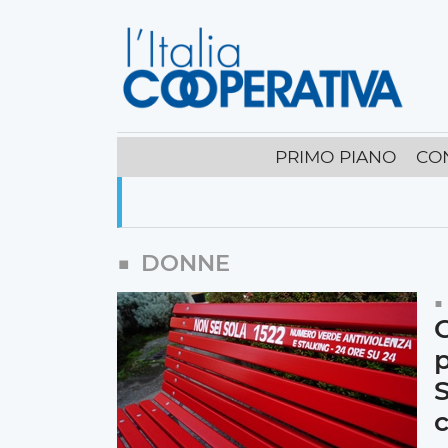
PRIMO PIANO
CO
DONNE
C
p
S
c