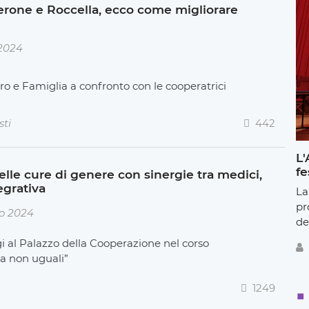
rone e Roccella, ecco come migliorare
 2024
ro e Famiglia a confronto con le cooperatrici
sti
442
L'
fe
elle cure di genere con sinergie tra medici,
egrativa
La
pr
io 2024
de
i al Palazzo della Cooperazione nel corso
ma non uguali”
1249