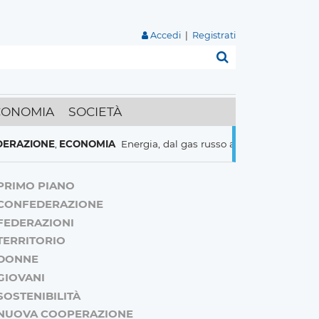
Accedi
|
Registrati
Cerca
CONOMIA
SOCIETÀ
NE
,
ECONOMIA
Energia, dal gas russo al nucleare italiani pronti a 
PRIMO PIANO
CONFEDERAZIONE
FEDERAZIONI
TERRITORIO
DONNE
GIOVANI
SOSTENIBILITÀ
NUOVA COOPERAZIONE