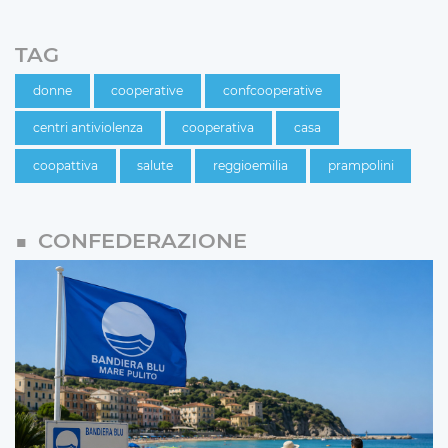
TAG
donne
cooperative
confcooperative
centri antiviolenza
cooperativa
casa
coopattiva
salute
reggioemilia
prampolini
CONFEDERAZIONE