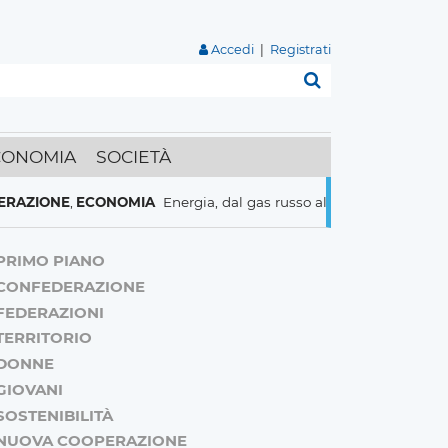
Accedi
|
Registrati
Cerca
CONOMIA
SOCIETÀ
ONE
,
ECONOMIA
Energia, dal gas russo al nucleare italiani pronti a
PRIMO PIANO
CONFEDERAZIONE
FEDERAZIONI
TERRITORIO
DONNE
GIOVANI
SOSTENIBILITÀ
NUOVA COOPERAZIONE