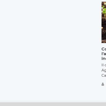
Co
l’
in
Il
Ag
Ca