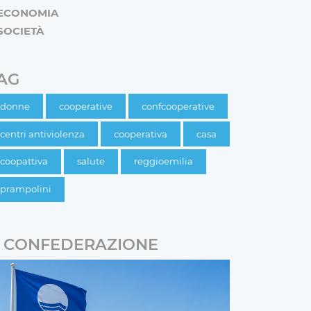
ECONOMIA
SOCIETÀ
AG
donne
cooperative
confcooperative
centri antiviolenza
cooperativa
casa
coopattiva
salute
reggioemilia
prampolini
CONFEDERAZIONE