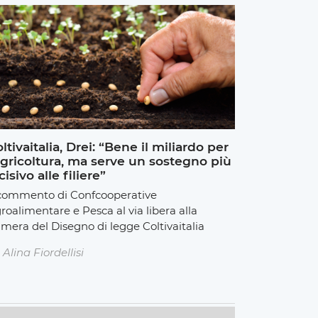
ltivaitalia, Drei: “Bene il miliardo per
agricoltura, ma serve un sostegno più
cisivo alle filiere”
 commento di Confcooperative
roalimentare e Pesca al via libera alla
mera del Disegno di legge Coltivaitalia
Alina Fiordellisi