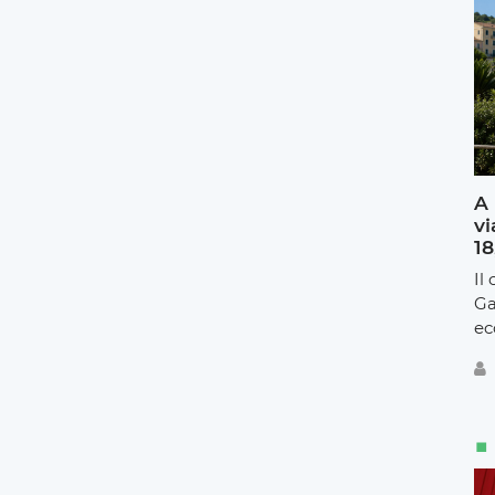
A 
vi
18
Il
Ga
ec