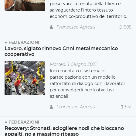
preservare la tenuta della filiera e
salvaguardare l’intero tessuto
economico-produttivo del territorio.
Francesco Agresti
505
FEDERAZIONI
Lavoro, siglato rinnovo Cnnl metalmeccanico
cooperativo
Martedì 1 Giugno 2021
Incrementato il sistema di
partecipazione con un modello
rafforzato di dialogo con i lavoratori
per coinvolgerli negli obiettivi
aziendali
Francesco Agresti
551
FEDERAZIONI
Recovery: Stronati, sciogliere nodi che bloccano
appalti, no a massimo ribasso