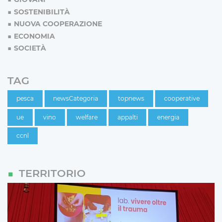
SOSTENIBILITÀ
NUOVA COOPERAZIONE
ECONOMIA
SOCIETÀ
TAG
pesca
newsCategoria
topnews
cooperative
ue
vino
welfare
appalti
energia
ccnl
TERRITORIO