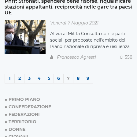
Pnrr: Stronati, spendere bene risorse, riqualificare
stazioni appaltanti, reciprocità nelle gare tra paesi
UE
Venerdì 7 Maggio 2021
Al via al Mit la Consulta con le parti
sociali per proposte nell'ambito del
Piano nazionale di ripresa e resilienza
Francesco Agresti
558
1
2
3
4
5
6
7
8
9
PRIMO PIANO
CONFEDERAZIONE
FEDERAZIONI
TERRITORIO
DONNE
GIOVANI