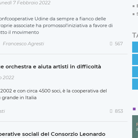
unedì 7 Febbraio 2022
onfcooperative Udine da sempre a fianco delle
oprie associate ha promossol’iniziativa a favore di
utto il movimento
T
Francesco Agresti
567
orchestra e aiuta artisti in difficoltà
o 2022
l 2002 e con circa 4500 soci, è la cooperativa del
ù grande in Italia
sti
853
ooperative sociali del Consorzio Leonardo