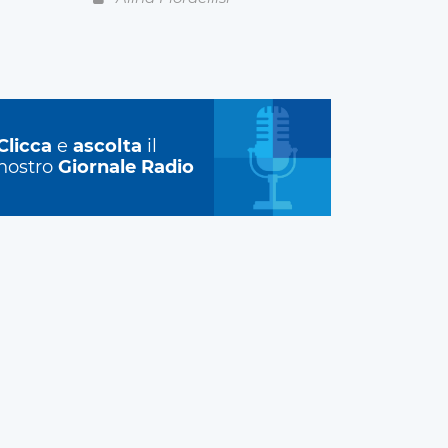
Clicca
e
ascolta
il
nostro
Giornale Radio