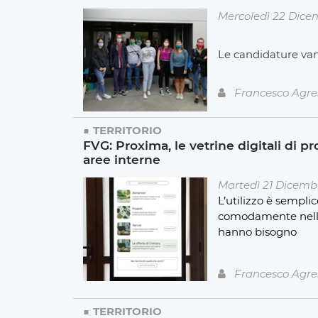
Mercoledì 22 Dice
Le candidature van
Francesco Agre
TERRITORIO
FVG: Proxima, le vetrine digitali di pr
aree interne
Martedì 21 Dicemb
L’utilizzo è sempli
comodamente nella p
hanno bisogno
Francesco Agre
TERRITORIO