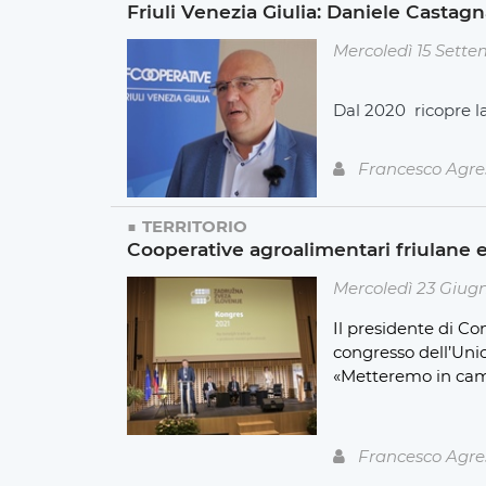
Friuli Venezia Giulia: Daniele Casta
Mercoledì 15 Sette
Dal 2020 ricopre l
Francesco Agre
TERRITORIO
Cooperative agroalimentari friulane e
Mercoledì 23 Giug
Il presidente di Co
congresso dell’Uni
«Metteremo in camp
Francesco Agre