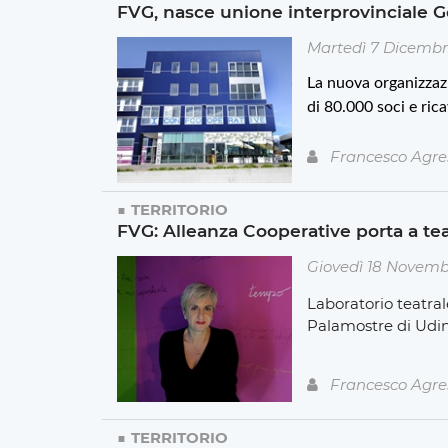
FVG, nasce unione interprovinciale Go
Martedì 7 Dicembr
La nuova organizzaz
di 80.000 soci e rica
Francesco Agre
TERRITORIO
FVG: Alleanza Cooperative porta a tea
Giovedì 18 Novemb
Laboratorio teatral
Palamostre di Udi
Francesco Agre
TERRITORIO