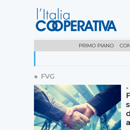
PRIMO PIANO
CON
FVG
F
s
d
a