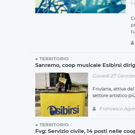
L
C
pr
t
TERRITORIO
Sanremo, coop musicale Esibirsi dirige 
Giovedì 27 Gennai
Friulana, attiva da
settore artistico pi
Francesco Agre
TERRITORIO
Fvg: Servizio civile, 14 posti nelle c