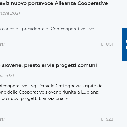
gnaviz nuovo portavoce Alleanza Cooperative
mbre 2021
a carica di presidente di Confcooperative Fvg
sti
801
 slovene, presto al via progetti comuni
no 2021
nfcooperative Fvg, Daniele Castagnaviz, ospite del
one delle Cooperative slovene riunita a Lubiana:
o nuovi progetti transazionali»
sti
523