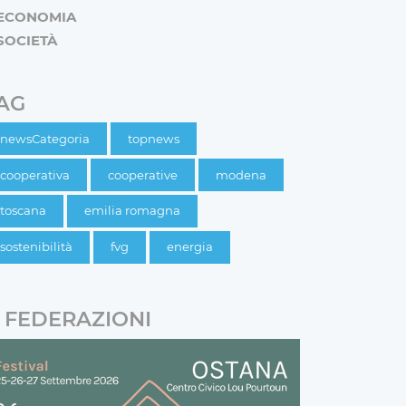
ECONOMIA
SOCIETÀ
AG
newsCategoria
topnews
cooperativa
cooperative
modena
toscana
emilia romagna
sostenibilità
fvg
energia
FEDERAZIONI