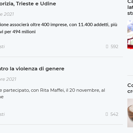
Ca
rizia, Trieste e Udine
la
st
e 2021
ione associerà oltre 400 imprese, con 11.400 addetti, più
vi per 494 milioni
sti
592
tro la violenza di genere
re 2021
Co
e partecipato, con Rita Maffei, il 20 novembre, al
cr
ne
sti
542