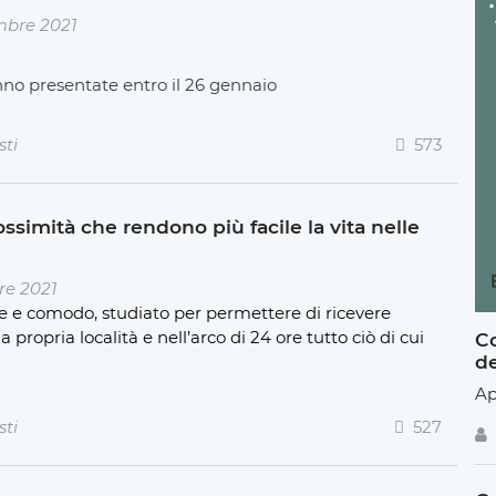
mbre 2021
no presentate entro il 26 gennaio
sti
573
ossimità che rendono più facile la vita nelle
re 2021
ce e comodo, studiato per permettere di ricevere
ropria località e nell’arco di 24 ore tutto ciò di cui
Co
de
Ap
sti
527