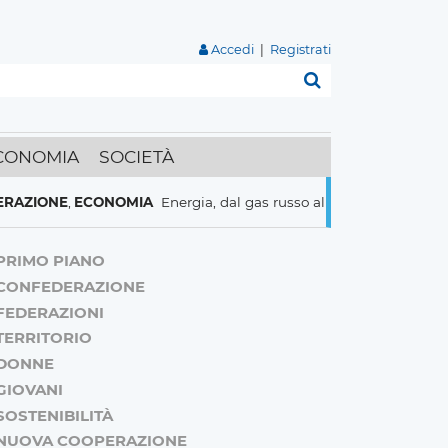
Accedi
|
Registrati
Cerca
CONOMIA
SOCIETÀ
ONE
,
ECONOMIA
Energia, dal gas russo al nucleare italiani pronti 
PRIMO PIANO
CONFEDERAZIONE
FEDERAZIONI
TERRITORIO
DONNE
GIOVANI
SOSTENIBILITÀ
NUOVA COOPERAZIONE