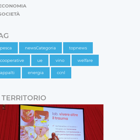
ECONOMIA
SOCIETÀ
AG
pesca
newsCategoria
topnews
cooperative
ue
vino
welfare
appalti
energia
ccnl
TERRITORIO