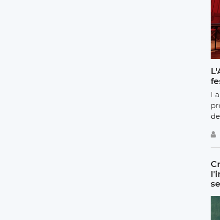
L'
fe
La
pr
de
Cr
l'
se