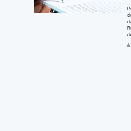
Pr
d
d
l
de