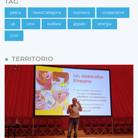
TAG
pesca
newsCategoria
topnews
cooperative
ue
vino
welfare
appalti
energia
ccnl
TERRITORIO