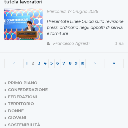
tutela lavoratori
Mercoledì 17 Giugno 2026
Presentate Linee Guida sulla revisione
prezzi ordinaria negli appalti di servizi
e forniture
Francesco Agresti
93
‹
1
2
3
4
5
6
7
8
9
10
›
»
PRIMO PIANO
CONFEDERAZIONE
FEDERAZIONI
TERRITORIO
DONNE
GIOVANI
SOSTENIBILITÀ