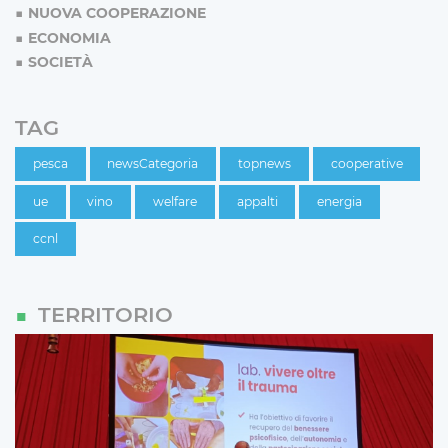
NUOVA COOPERAZIONE
ECONOMIA
SOCIETÀ
TAG
pesca
newsCategoria
topnews
cooperative
ue
vino
welfare
appalti
energia
ccnl
TERRITORIO