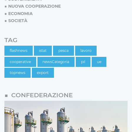
NUOVA COOPERAZIONE
ECONOMIA
SOCIETÀ
TAG
flashnews
istat
pesca
lavoro
cooperative
newsCategoria
pil
ue
topnews
export
CONFEDERAZIONE