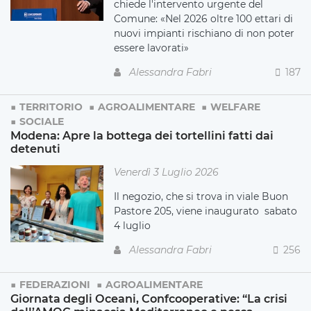
chiede l'intervento urgente del
Comune: «Nel 2026 oltre 100 ettari di
nuovi impianti rischiano di non poter
essere lavorati»
Alessandra Fabri
187
TERRITORIO
AGROALIMENTARE
WELFARE
SOCIALE
Modena: Apre la bottega dei tortellini fatti dai
detenuti
Venerdì 3 Luglio 2026
Il negozio, che si trova in viale Buon
Pastore 205, viene inaugurato sabato
4 luglio
Alessandra Fabri
256
FEDERAZIONI
AGROALIMENTARE
Giornata degli Oceani, Confcooperative: “La crisi