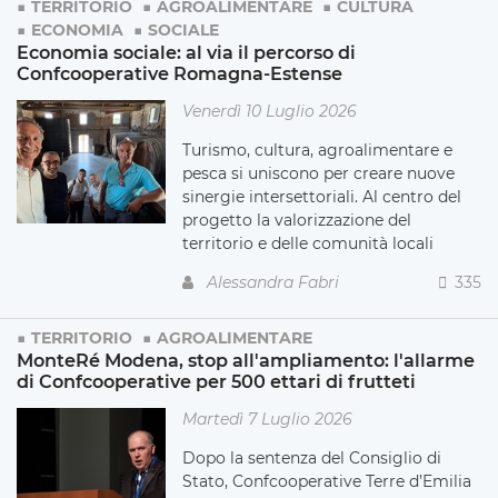
TERRITORIO
AGROALIMENTARE
CULTURA
ECONOMIA
SOCIALE
Economia sociale: al via il percorso di
Confcooperative Romagna-Estense
Venerdì 10 Luglio 2026
Turismo, cultura, agroalimentare e
pesca si uniscono per creare nuove
sinergie intersettoriali. Al centro del
progetto la valorizzazione del
territorio e delle comunità locali
Alessandra Fabri
335
TERRITORIO
AGROALIMENTARE
MonteRé Modena, stop all'ampliamento: l'allarme
di Confcooperative per 500 ettari di frutteti
Martedì 7 Luglio 2026
Dopo la sentenza del Consiglio di
Stato, Confcooperative Terre d’Emilia