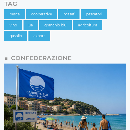
TAG
pesca
cooperative
masaf
pescatori
vino
ue
granchio blu
agricoltura
gasolio
export
CONFEDERAZIONE