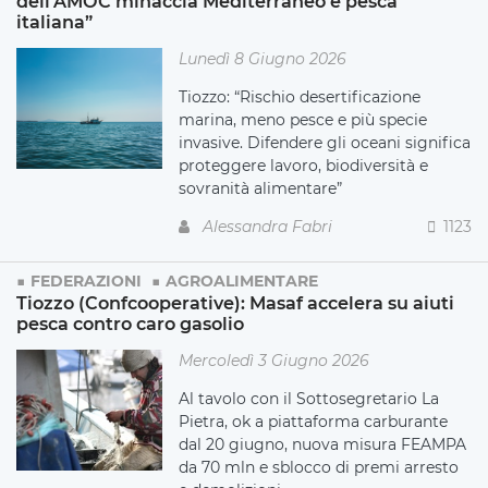
dell’AMOC minaccia Mediterraneo e pesca
italiana”
Lunedì 8 Giugno 2026
Tiozzo: “Rischio desertificazione
marina, meno pesce e più specie
invasive. Difendere gli oceani significa
proteggere lavoro, biodiversità e
sovranità alimentare”
Alessandra Fabri
1123
FEDERAZIONI
AGROALIMENTARE
Tiozzo (Confcooperative): Masaf accelera su aiuti
pesca contro caro gasolio
Mercoledì 3 Giugno 2026
Al tavolo con il Sottosegretario La
Pietra, ok a piattaforma carburante
dal 20 giugno, nuova misura FEAMPA
da 70 mln e sblocco di premi arresto