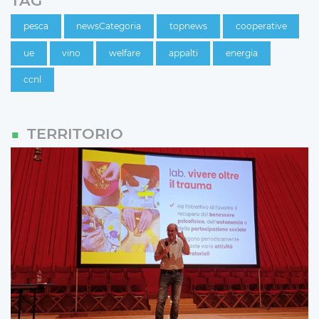
TAG
pesca
newsCategoria
topnews
cooperative
ue
vino
welfare
appalti
energia
ccnl
TERRITORIO