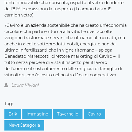
fonte rinnovabile che consente, rispetto al vetro di ridurre
dell’81% le emissioni da trasporto (1 camion brik = 19
camion vetro).
«Caviro è un’azienda sostenibile che ha creato un’economia
circolare che parte e ritorna alla vite. Le uve raccolte
vengono trasformate nei vini che offriamo al mercato, ma
anche in alcol e sottoprodotti nobili, energia, e non da
ultimo in fertilizzanti che in vigna ritornano – spiega
Benedetto Marescotti, direttore marketing di Caviro –. Il
tutto senza perdere di vista il rispetto per il lavoro
dell’uomo e il sostentamento delle migliaia di famiglie di
viticoltori, com’è insito nel nostro Dna di cooperativa».
Laura Viviani
Tag:
Brik
Immagine
Tavernello
Caviro
NewsCategoria