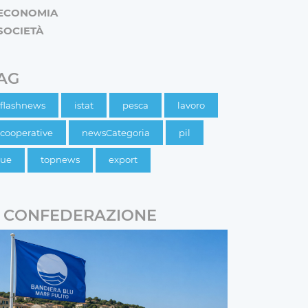
ECONOMIA
SOCIETÀ
AG
flashnews
istat
pesca
lavoro
cooperative
newsCategoria
pil
ue
topnews
export
CONFEDERAZIONE