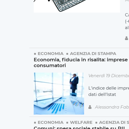
Ca
(-
a
ECONOMIA
AGENZIA DI STAMPA
Economia, fiducia in risalita: impres
consumatori
Venerdì 19 Dicemb
L'indice delle impr
dati dell'Istat
Alessandra Fab
ECONOMIA
WELFARE
AGENZIA DI 
Comuni: spesa sociale stabile su PIL, 