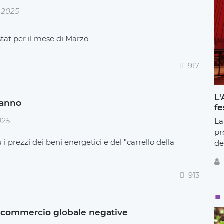
e 2025
Istat per il mese di Marzo
917
L'
 anno
fe
025
La
pr
 i prezzi dei beni energetici e del "carrello della
de
913
e commercio globale negative