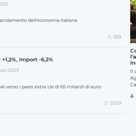
2025
ull’andamento dell’economia italiana
959
Co
l’
 +1,2%, import -6,2%
in
aio 2025
Il
Ag
Ca
verso i paesi extra Ue di 65 miliardi di euro
2029