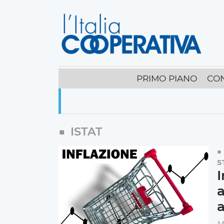
PRIMO PIANO
CO
ISTAT
S
I
a
a
M