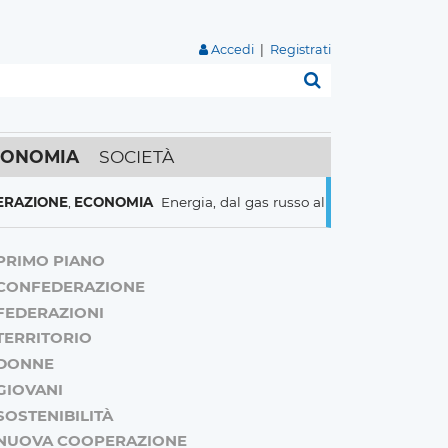
Accedi
|
Registrati
Cerca
CONOMIA
SOCIETÀ
E
,
ECONOMIA
Energia, dal gas russo al nucleare italiani pronti a t
PRIMO PIANO
CONFEDERAZIONE
FEDERAZIONI
TERRITORIO
DONNE
GIOVANI
SOSTENIBILITÀ
NUOVA COOPERAZIONE