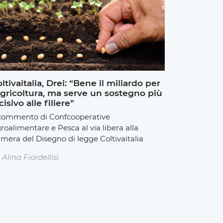
ltivaitalia, Drei: “Bene il miliardo per
agricoltura, ma serve un sostegno più
cisivo alle filiere”
 commento di Confcooperative
roalimentare e Pesca al via libera alla
mera del Disegno di legge Coltivaitalia
Alina Fiordellisi