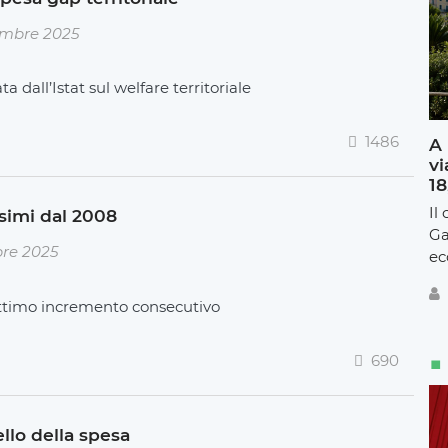
embre 2025
ta dall’Istat sul welfare territoriale
1486
A 
vi
18
Il
simi dal 2008
Ga
bre 2025
ec
 settimo incremento consecutivo
690
llo della spesa