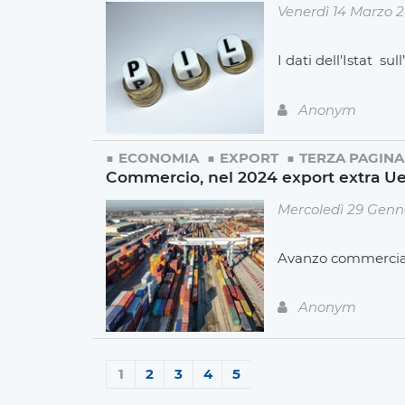
Venerdì 14 Marzo 
I dati dell'Istat s
Anonym
ECONOMIA
EXPORT
TERZA PAGINA
Commercio, nel 2024 export extra Ue
Mercoledì 29 Genn
Avanzo commerciale 
Anonym
1
2
3
4
5