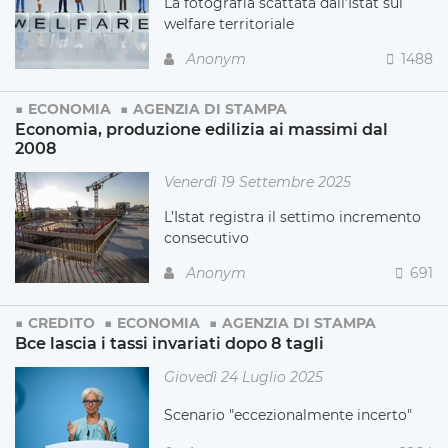
La fotografia scattata dall’Istat sul
welfare territoriale
Anonym
1488
ECONOMIA
AGENZIA DI STAMPA
Economia, produzione edilizia ai massimi dal
2008
Venerdì 19 Settembre 2025
L’Istat registra il settimo incremento
consecutivo
Anonym
691
CREDITO
ECONOMIA
AGENZIA DI STAMPA
Bce lascia i tassi invariati dopo 8 tagli
Giovedì 24 Luglio 2025
Scenario "eccezionalmente incerto"