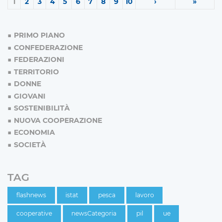
1
2
3
4
5
6
7
8
9
10
›
»
PRIMO PIANO
CONFEDERAZIONE
FEDERAZIONI
TERRITORIO
DONNE
GIOVANI
SOSTENIBILITÀ
NUOVA COOPERAZIONE
ECONOMIA
SOCIETÀ
TAG
flashnews
istat
pesca
lavoro
cooperative
newsCategoria
pil
ue