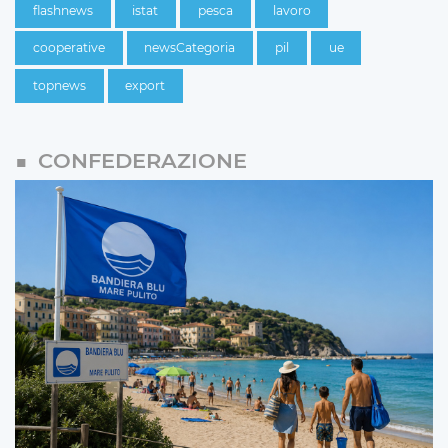
flashnews
istat
pesca
lavoro
cooperative
newsCategoria
pil
ue
topnews
export
CONFEDERAZIONE