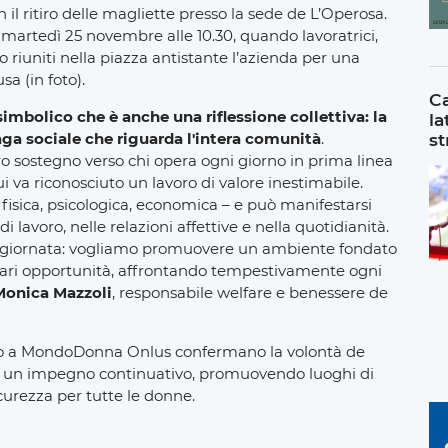
 il ritiro delle magliette presso la sede de L’Operosa.
o martedì 25 novembre alle 10.30, quando lavoratrici,
o riuniti nella piazza antistante l’azienda per una
sa (in foto).
Ca
simbolico che è anche una riflessione collettiva: la
la
st
aga sociale che riguarda l'intera comunità
.
o sostegno verso chi opera ogni giorno in prima linea
 va riconosciuto un lavoro di valore inestimabile.
isica, psicologica, economica – e può manifestarsi
lavoro, nelle relazioni affettive e nella quotidianità.
ta giornata: vogliamo promuovere un ambiente fondato
le pari opportunità, affrontando tempestivamente ogni
Monica Mazzoli
, responsabile welfare e benessere de
egno a MondoDonna Onlus confermano la volontà de
in un impegno continuativo, promuovendo luoghi di
sicurezza per tutte le donne.