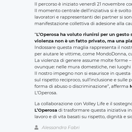
Il percorso è iniziato venerdì 21 novembre con
Il momento centrale dell’iniziativa si è svolt
lavoratori e rappresentanti dei partner si son
manifestazione collettiva di adesione alla cau
“
L’Operosa ha voluto riunirsi per un gesto 
violenza non è un fatto privato, ma una pi
Indossare questa maglia rappresenta il nostr
per aiutare le vittime, come MondoDonna, cui
La violenza di genere assume molte forme – f
ovunque: nelle mura domestiche, nei luoghi di 
Il nostro impegno non si esaurisce in ques
sul rispetto reciproco, sull’inclusione e sul
forma di abuso o discriminazione”, afferma
L’Operosa.
La collaborazione con Volley Life e il sost
L’Operosa
di trasformare questa iniziativa 
lavoro e di vita basati su rispetto, dignità e 
Alessandra Fabri