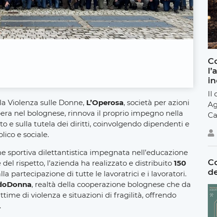
Co
l’
in
Il
la Violenza sulle Donne,
L’Operosa
, società per azioni
Ag
era nel bolognese, rinnova il proprio impegno nella
Ca
o e sulla tutela dei diritti, coinvolgendo dipendenti e
lico e sociale.
ne sportiva dilettantistica impegnata nell’educazione
Co
e del rispetto, l’azienda ha realizzato e distribuito
150
de
lla partecipazione di tutte le lavoratrici e i lavoratori.
doDonna
, realtà della cooperazione bolognese che da
ime di violenza e situazioni di fragilità, offrendo
.