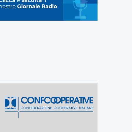
Clicca
e
ascolta
il
nostro
Giornale Radio