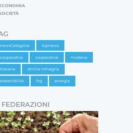
ECONOMIA
SOCIETÀ
AG
newsCategoria
topnews
cooperativa
cooperative
modena
toscana
emilia romagna
sostenibilità
fvg
energia
FEDERAZIONI