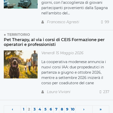
giorni, con l'accoglienza di giovani
partecipanti provenienti dalla Spagna
nell'ambito del...
Francesco Agresti
99
TERRITORIO
Pet Therapy, al via i corsi di CEIS Formazione per
operatori e professionisti
Venerdì 15 Maggio 2026
La cooperativa modenese annuncia i
nuovi corsi IAA: due propedeutici in
partenza a giugno e ottobre 2026,
mentre a settembre 2026 inizierà il
corso per coadiutore del cane
Laura Viviani
237
‹
1
2
3
4
5
6
7
8
9
10
›
»