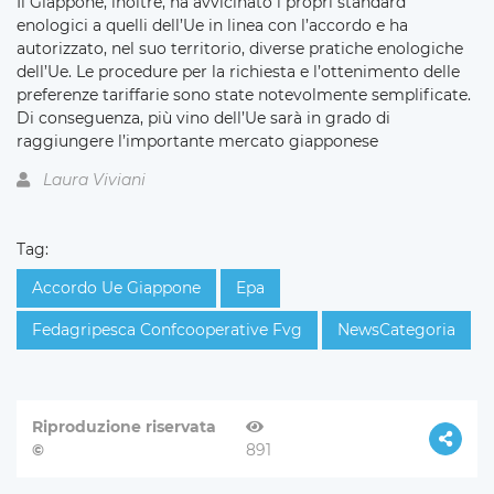
Il Giappone, inoltre, ha avvicinato i propri standard
enologici a quelli dell’Ue in linea con l’accordo e ha
autorizzato, nel suo territorio, diverse pratiche enologiche
dell’Ue. Le procedure per la richiesta e l’ottenimento delle
preferenze tariffarie sono state notevolmente semplificate.
Di conseguenza, più vino dell’Ue sarà in grado di
raggiungere l’importante mercato giapponese
Laura Viviani
Tag:
Accordo Ue Giappone
Epa
Fedagripesca Confcooperative Fvg
NewsCategoria
Riproduzione riservata
©
891