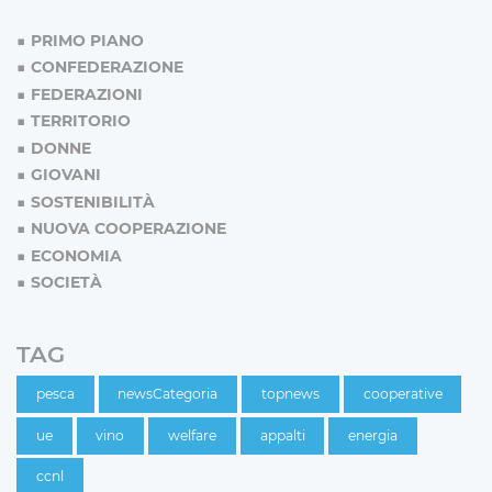
PRIMO PIANO
CONFEDERAZIONE
FEDERAZIONI
TERRITORIO
DONNE
GIOVANI
SOSTENIBILITÀ
NUOVA COOPERAZIONE
ECONOMIA
SOCIETÀ
TAG
pesca
newsCategoria
topnews
cooperative
ue
vino
welfare
appalti
energia
ccnl