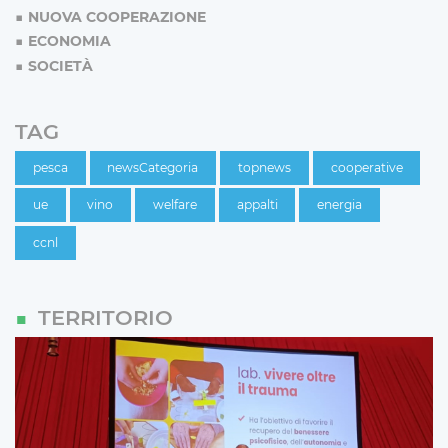
NUOVA COOPERAZIONE
ECONOMIA
SOCIETÀ
TAG
pesca
newsCategoria
topnews
cooperative
ue
vino
welfare
appalti
energia
ccnl
TERRITORIO