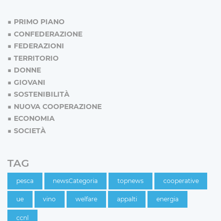
PRIMO PIANO
CONFEDERAZIONE
FEDERAZIONI
TERRITORIO
DONNE
GIOVANI
SOSTENIBILITÀ
NUOVA COOPERAZIONE
ECONOMIA
SOCIETÀ
TAG
pesca
newsCategoria
topnews
cooperative
ue
vino
welfare
appalti
energia
ccnl