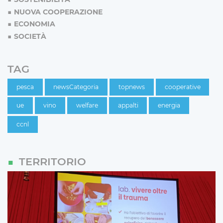
NUOVA COOPERAZIONE
ECONOMIA
SOCIETÀ
TAG
pesca
newsCategoria
topnews
cooperative
ue
vino
welfare
appalti
energia
ccnl
TERRITORIO