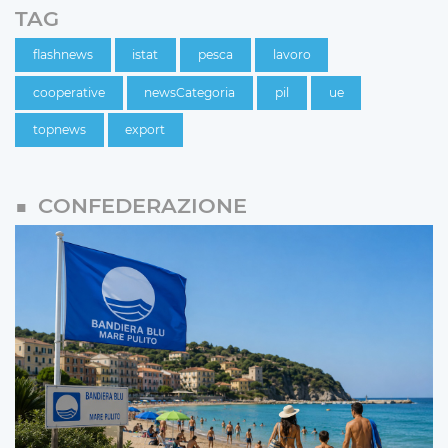
TAG
flashnews
istat
pesca
lavoro
cooperative
newsCategoria
pil
ue
topnews
export
CONFEDERAZIONE