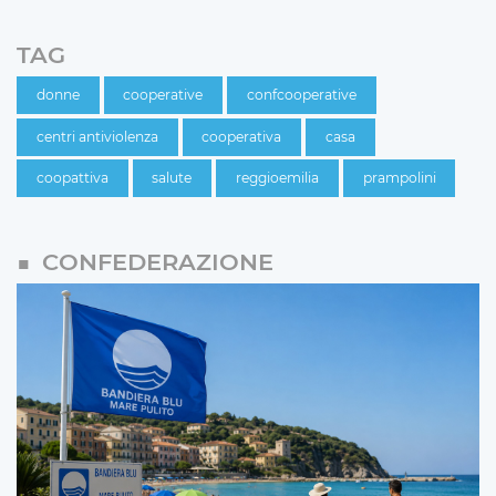
TAG
donne
cooperative
confcooperative
centri antiviolenza
cooperativa
casa
coopattiva
salute
reggioemilia
prampolini
CONFEDERAZIONE