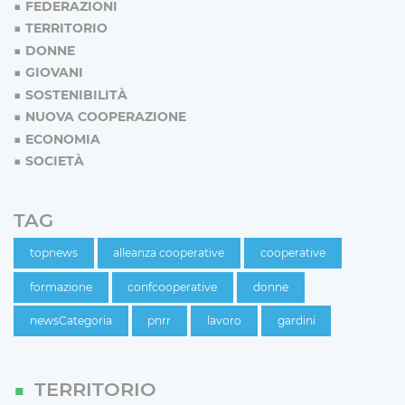
FEDERAZIONI
TERRITORIO
DONNE
GIOVANI
SOSTENIBILITÀ
NUOVA COOPERAZIONE
ECONOMIA
SOCIETÀ
TAG
topnews
alleanza cooperative
cooperative
formazione
confcooperative
donne
newsCategoria
pnrr
lavoro
gardini
TERRITORIO