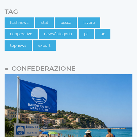
TAG
flashnews
istat
pesca
lavoro
cooperative
newsCategoria
pil
ue
topnews
export
CONFEDERAZIONE