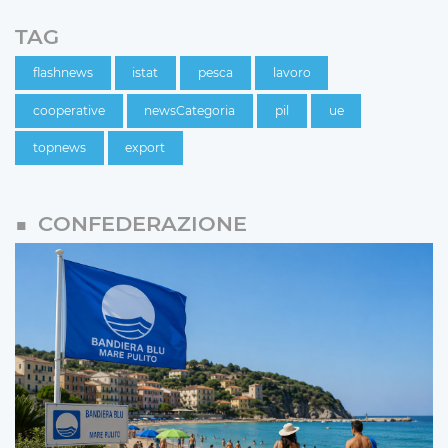
TAG
flashnews
istat
pesca
lavoro
cooperative
newsCategoria
pil
ue
topnews
export
CONFEDERAZIONE