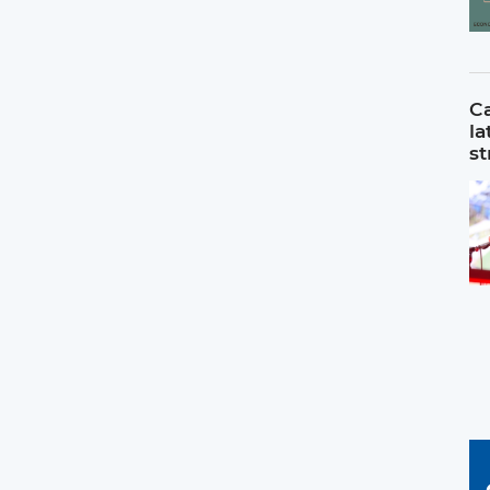
Ca
la
st