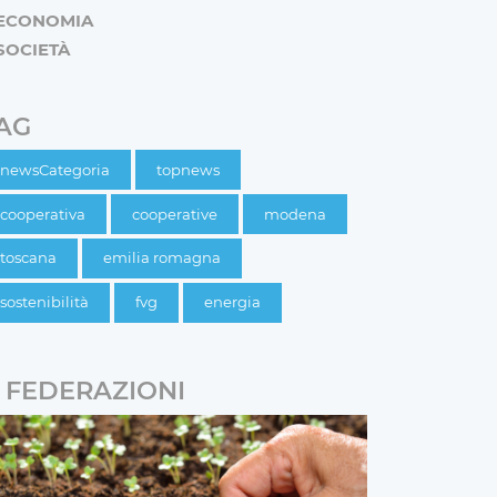
ECONOMIA
SOCIETÀ
AG
newsCategoria
topnews
cooperativa
cooperative
modena
toscana
emilia romagna
sostenibilità
fvg
energia
FEDERAZIONI