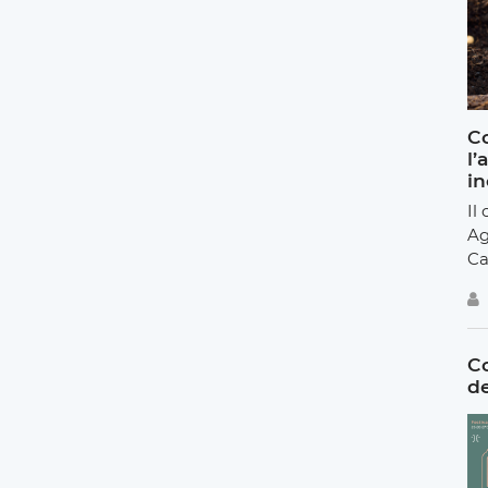
Co
l’
in
Il
Ag
Ca
Co
de