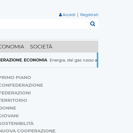
Accedi
|
Registrati
Cerca
CONOMIA
SOCIETÀ
IONE
,
ECONOMIA
Energia, dal gas russo al nucleare italiani pront
PRIMO PIANO
CONFEDERAZIONE
FEDERAZIONI
TERRITORIO
DONNE
GIOVANI
SOSTENIBILITÀ
NUOVA COOPERAZIONE