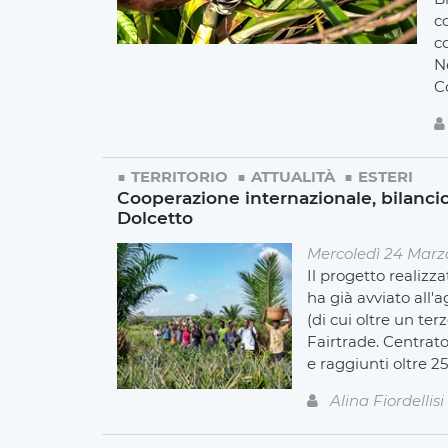
c
c
N
C
TERRITORIO
ATTUALITÀ
ESTERI
Cooperazione internazionale, bilancio
Dolcetto
Mercoledì 24 Marz
Il progetto realiz
ha già avviato all'a
(di cui oltre un te
Fairtrade. Centrato
e raggiunti oltre 2
Alina Fiordellisi