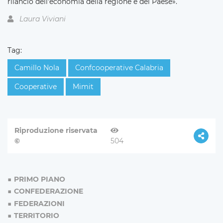
rilancio dell’economia della regione e del Paese».
Laura Viviani
Tag:
Camillo Nola
Confcooperative Calabria
Cooperative
Mimit
Riproduzione riservata
©
504
PRIMO PIANO
CONFEDERAZIONE
FEDERAZIONI
TERRITORIO