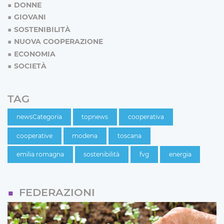
DONNE
GIOVANI
SOSTENIBILITÀ
NUOVA COOPERAZIONE
ECONOMIA
SOCIETÀ
TAG
newsCategoria
topnews
cooperativa
cooperative
modena
toscana
emilia romagna
sostenibilità
fvg
energia
FEDERAZIONI