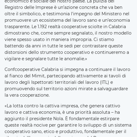
economico e sociale del nostro paese. La pulizia del
Registro delle Imprese è un’azione concreta che va ben
oltre il simbolico, e testimonia l'impegno del Ministero nel
promuovere un ecosistema del lavoro sano e un’economia
trasparente. Le 1.192 realtà cooperative sciolte in Calabria
dimostrano che, come sempre segnalato, il nostro modello
viene spesso usato in maniera impropria. Ci stiamo
battendo da anni in tutte le sedi per contrastare queste
distorsioni dello strumento cooperativo e continueremo a
vigilare e segnalare tutte le anomalie.»
Confcooperative Calabria si impegna a continuare il lavoro
al fianco del Mimit, partecipando attivamente ai tavoli di
lavoro degli Ispettorati territoriali del lavoro (ITL) e
promuovendo sul territorio azioni mirate a salvaguardare
la vera cooperazione.
«La lotta contro la cattiva impresa, che genera cattivo
lavoro e cattiva economia, è una priorità assoluta – ha
aggiunto il presidente Nola. È fondamentale estirpare
queste realtà nocive per garantire lo sviluppo di un sistema
cooperativo sano, etico e produttivo, fondamentale per il