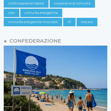
confcooperative habitat
cooperative di comunità
wbo
comunita energetiche
comunità energetiche rinnovabili
cfi
toscana
CONFEDERAZIONE