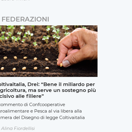
FEDERAZIONI
ltivaitalia, Drei: “Bene il miliardo per
agricoltura, ma serve un sostegno più
cisivo alle filiere”
 commento di Confcooperative
roalimentare e Pesca al via libera alla
mera del Disegno di legge Coltivaitalia
Alina Fiordellisi