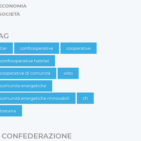
ECONOMIA
SOCIETÀ
AG
Cer
confcooperative
cooperative
confcooperative habitat
cooperative di comunità
wbo
comunita energetiche
comunità energetiche rinnovabili
cfi
toscana
CONFEDERAZIONE