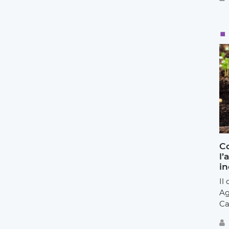
Co
l’
in
Il
Ag
Ca