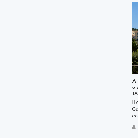
A 
vi
18
Il
Ga
ec