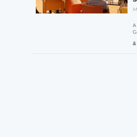
M
A
G