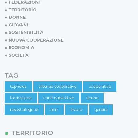
FEDERAZIONI
TERRITORIO
DONNE
GIOVANI
SOSTENIBILITÀ
NUOVA COOPERAZIONE
ECONOMIA
SOCIETÀ
TAG
topnews
alleanza cooperative
cooperative
formazione
confcooperative
donne
newsCategoria
pnrr
lavoro
gardini
TERRITORIO