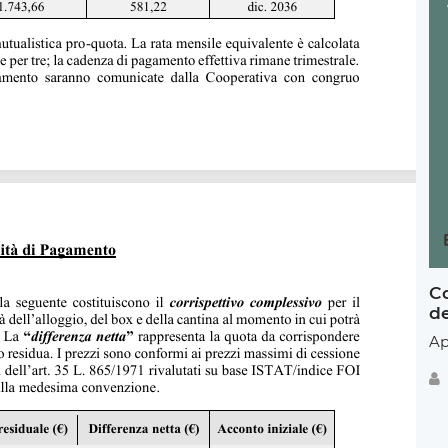
Co
de
Ap