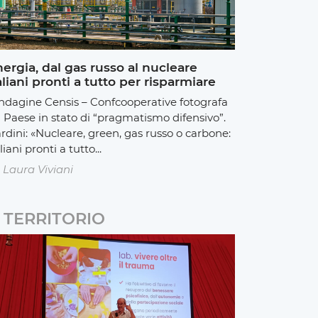
ergia, dal gas russo al nucleare
aliani pronti a tutto per risparmiare
indagine Censis – Confcooperative fotografa
 Paese in stato di “pragmatismo difensivo”.
rdini: «Nucleare, green, gas russo o carbone:
liani pronti a tutto...
Laura Viviani
TERRITORIO