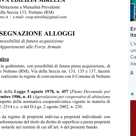
En
it
L'
un
Ga
ita