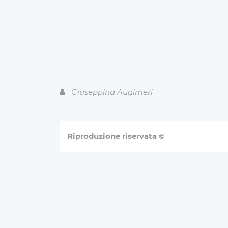
Il Presid
Anconitano F
Giuseppina Augimeri
Riproduzione riservata ©