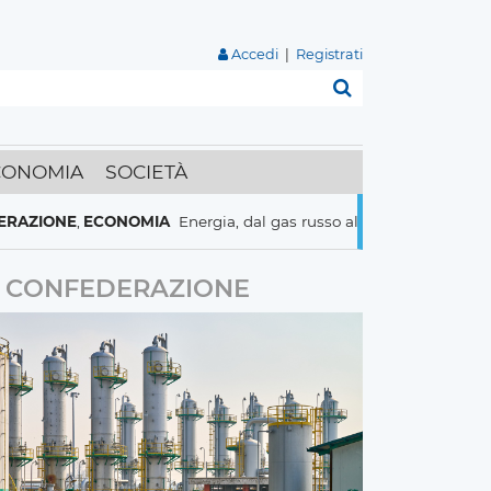
Accedi
|
Registrati
Cerca
CONOMIA
SOCIETÀ
IONE
,
ECONOMIA
Energia, dal gas russo al nucleare italiani pronti
CONFEDERAZIONE