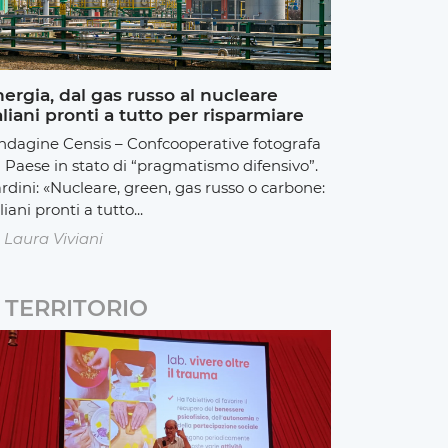
ergia, dal gas russo al nucleare
aliani pronti a tutto per risparmiare
indagine Censis – Confcooperative fotografa
 Paese in stato di “pragmatismo difensivo”.
rdini: «Nucleare, green, gas russo o carbone:
liani pronti a tutto...
Laura Viviani
TERRITORIO