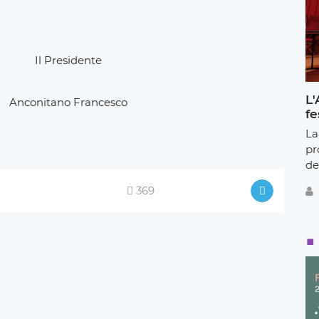
ente
L'
rancesco
fe
La
pr
de
369