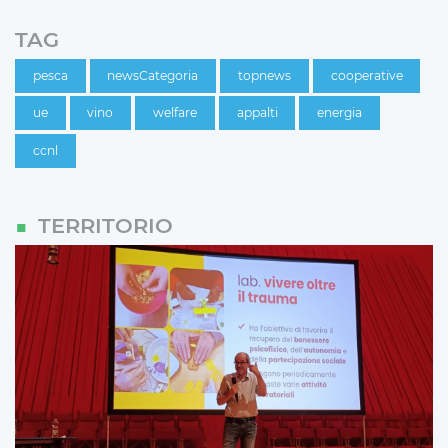
TAG
pesca
newsCategoria
topnews
cooperative
ue
vino
welfare
appalti
energia
ccnl
TERRITORIO