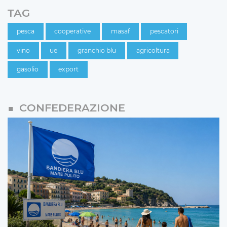
TAG
pesca
cooperative
masaf
pescatori
vino
ue
granchio blu
agricoltura
gasolio
export
CONFEDERAZIONE