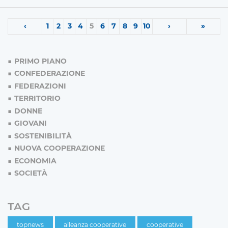
‹
1
2
3
4
5
6
7
8
9
10
›
»
PRIMO PIANO
CONFEDERAZIONE
FEDERAZIONI
TERRITORIO
DONNE
GIOVANI
SOSTENIBILITÀ
NUOVA COOPERAZIONE
ECONOMIA
SOCIETÀ
TAG
topnews
alleanza cooperative
cooperative