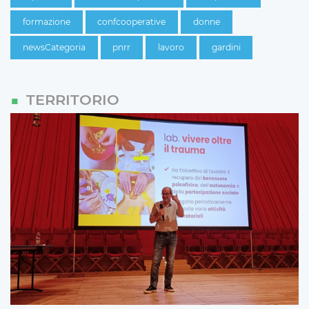
formazione
confcooperative
donne
newsCategoria
pnrr
lavoro
gardini
TERRITORIO